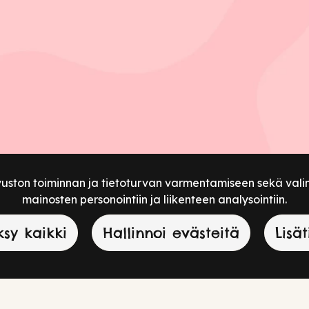
vuston toiminnan ja tietoturvan varmentamiseen sekä vali
mainosten personointiin ja liikenteen analysointiin.
sy kaikki
Hallinnoi evästeitä
Lisät
in kysymyksiin paikoista löytyvien vihjeiden avulla.