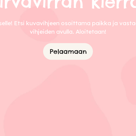
irvavirran kierr
lle! Etsi kuvavihjeen osoittama paikka ja vastaa
vihjeiden avulla. Aloitetaan!
Pelaamaan