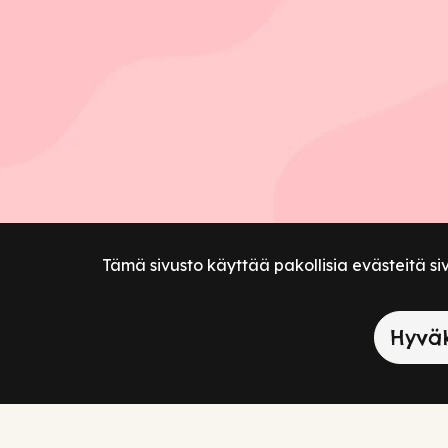
Tämä sivusto käyttää pakollisia evästeitä si
Hyväk
↓ Info ↓
Etsi kuvavihjeen osoittama paikka ja vastaa pel