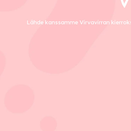
V
Lähde kanssamme Virvavirran kierrokse