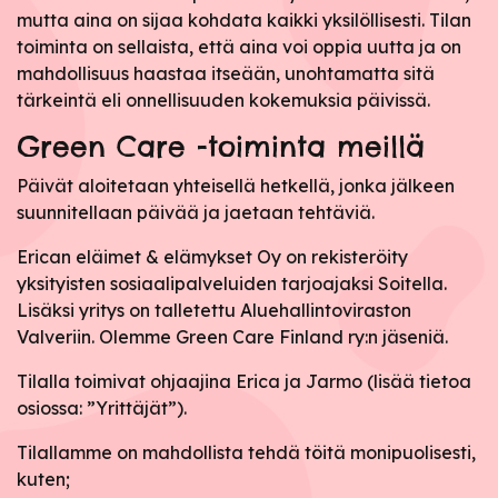
mutta aina on sijaa kohdata kaikki yksilöllisesti. Tilan
toiminta on sellaista, että aina voi oppia uutta ja on
mahdollisuus haastaa itseään, unohtamatta sitä
tärkeintä eli onnellisuuden kokemuksia päivissä.
Green Care -toiminta meillä
Päivät aloitetaan yhteisellä hetkellä, jonka jälkeen
suunnitellaan päivää ja jaetaan tehtäviä.
Erican eläimet & elämykset Oy on rekisteröity
yksityisten sosiaalipalveluiden tarjoajaksi Soitella.
Lisäksi yritys on talletettu Aluehallintoviraston
Valveriin. Olemme Green Care Finland ry:n jäseniä.
Tilalla toimivat ohjaajina Erica ja Jarmo (lisää tietoa
osiossa: ”Yrittäjät”).
Tilallamme on mahdollista tehdä töitä monipuolisesti,
kuten;