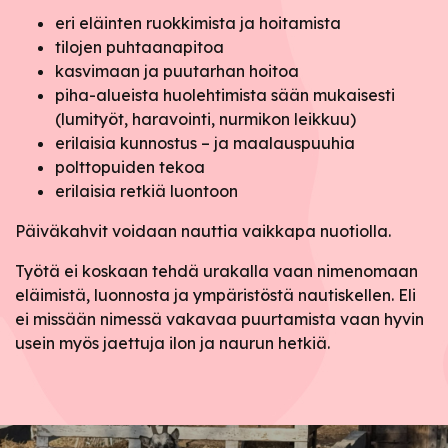
eri eläinten ruokkimista ja hoitamista
tilojen puhtaanapitoa
kasvimaan ja puutarhan hoitoa
piha-alueista huolehtimista sään mukaisesti
(lumityöt, haravointi, nurmikon leikkuu)
erilaisia kunnostus – ja maalauspuuhia
polttopuiden tekoa
erilaisia retkiä luontoon
Päiväkahvit voidaan nauttia vaikkapa nuotiolla.
Työtä ei koskaan tehdä urakalla vaan nimenomaan
eläimistä, luonnosta ja ympäristöstä nautiskellen. Eli
ei missään nimessä vakavaa puurtamista vaan hyvin
usein myös jaettuja ilon ja naurun hetkiä.