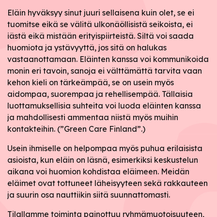
Eläin hyväksyy sinut juuri sellaisena kuin olet, se ei
tuomitse eikä se välitä ulkonäöllisistä seikoista, ei
iästä eikä mistään erityispiirteistä. Siltä voi saada
huomiota ja ystävyyttä, jos sitä on halukas
vastaanottamaan. Eläinten kanssa voi kommunikoida
monin eri tavoin, sanoja ei välttämättä tarvita vaan
kehon kieli on tärkeämpää, se on usein myös
aidompaa, suorempaa ja rehellisempää. Tällaisia
luottamuksellisia suhteita voi luoda eläinten kanssa
ja mahdollisesti ammentaa niistä myös muihin
kontakteihin. (”Green Care Finland”.)
Usein ihmiselle on helpompaa myös puhua erilaisista
asioista, kun eläin on läsnä, esimerkiksi keskustelun
aikana voi huomion kohdistaa eläimeen. Meidän
eläimet ovat tottuneet läheisyyteen sekä rakkauteen
ja suurin osa nauttiikin siitä suunnattomasti.
Tilallamme toiminta painottuu ryhmämuotoisuuteen,