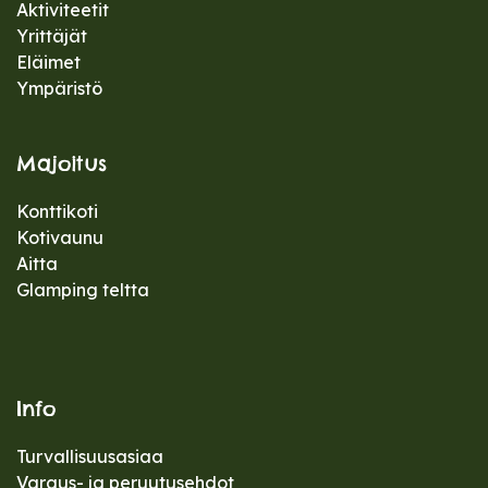
Aktiviteetit
Yrittäjät
Eläimet
Ympäristö
Majoitus
Konttikoti
Kotivaunu
Aitta
Glamping teltta
Info
Turvallisuusasiaa
Varaus- ja peruutusehdot