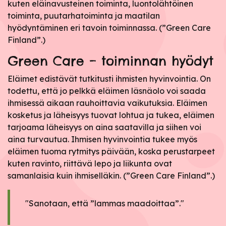
kuten eläinavusteinen toiminta, luontolähtöinen
toiminta, puutarhatoiminta ja maatilan
hyödyntäminen eri tavoin toiminnassa. (”Green Care
Finland”.)
Green Care – toiminnan hyödyt
Eläimet edistävät tutkitusti ihmisten hyvinvointia. On
todettu, että jo pelkkä eläimen läsnäolo voi saada
ihmisessä aikaan rauhoittavia vaikutuksia. Eläimen
kosketus ja läheisyys tuovat lohtua ja tukea, eläimen
tarjoama läheisyys on aina saatavilla ja siihen voi
aina turvautua. Ihmisen hyvinvointia tukee myös
eläimen tuoma rytmitys päivään, koska perustarpeet
kuten ravinto, riittävä lepo ja liikunta ovat
samanlaisia kuin ihmiselläkin. (”Green Care Finland”.)
Sanotaan, että ”lammas maadoittaa”.