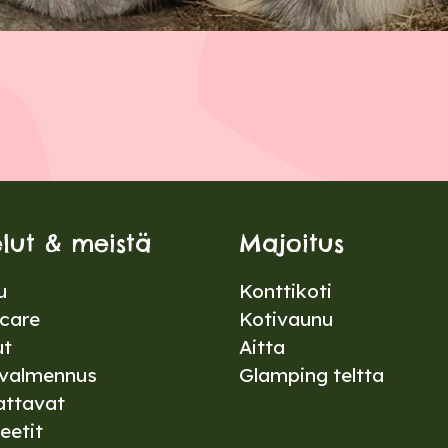
elut & meistä
Majoitus
u
Konttikoti
care
Kotivaunu
ut
Aitta
valmennus
Glamping teltta
attavat
eetit