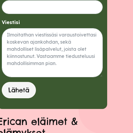
Viestisi
Lähetä
Erican eläimet &
elämykset