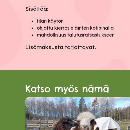
Sisältää:
tilan käytön
ohjattu kierros eläinten kotipihalla
mahdollisuus talutusratsastukseen
Lisämaksusta tarjottavat.
Katso myös nämä