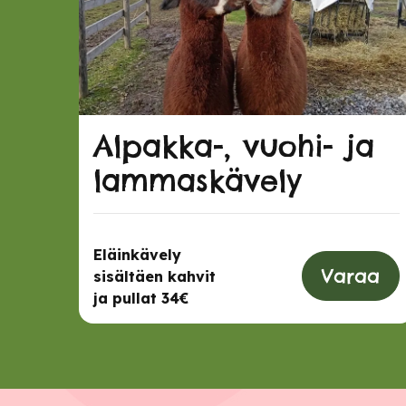
Alpakka-, vuohi- ja
lammaskävely
Eläinkävely
Varaa
sisältäen kahvit
ja pullat 34€