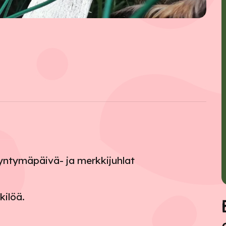
yntymäpäivä- ja merkkijuhlat
kilöä.