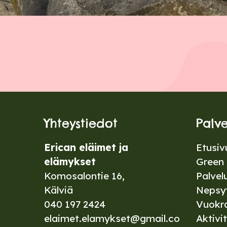
Yhteystiedot
Palv
Erican eläimet ja
Etusiv
elämykset
Green 
Komosalontie 16,
Palvel
Kälviä
Nepsy
040 197 2424
Vuokr
elaimet.elamykset@gmail.co
Aktivit