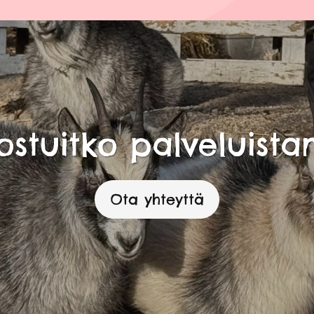
nostuitko palveluist
Ota yhteyttä