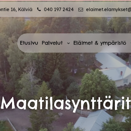
tie 16, Kälviä
040 197 2424
elaimet.elamykset
Etusivu
Palvelut
Eläimet & ympäristö
Maatilasynttäri